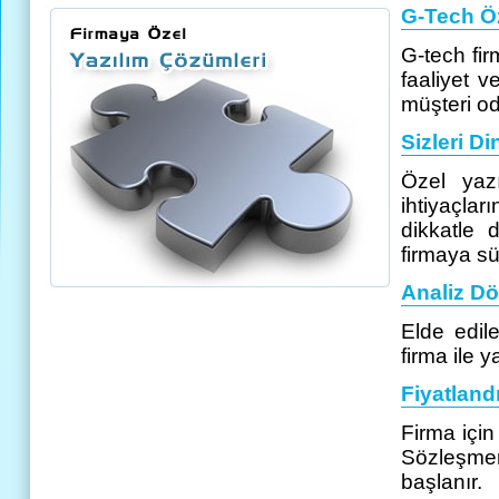
G-Tech Ö
G-tech fir
faaliyet 
müşteri o
Sizleri Di
Özel yazı
ihtiyaçla
dikkatle d
firmaya sür
Analiz D
Elde edile
firma ile 
Fiyatlan
Firma için
Sözleşme
başlanır.